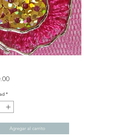
Precio
.00
ad
*
Agregar al carrito