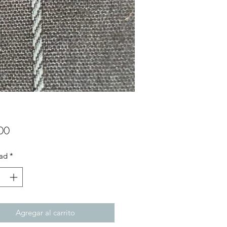
Precio
00
ad
*
Agregar al carrito