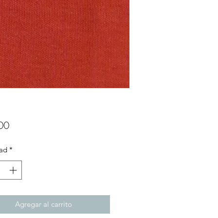
Precio
00
ad
*
Agregar al carrito