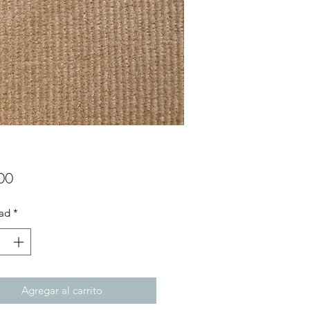
Precio
00
ad
*
Agregar al carrito